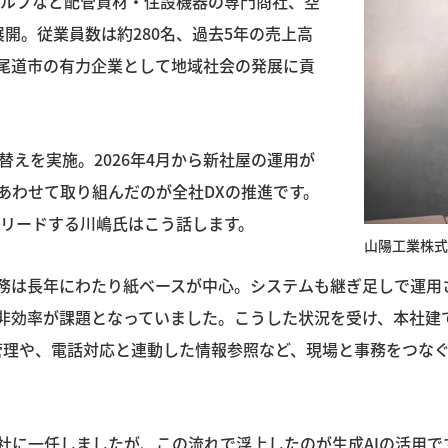
バルブなど配管資材・住設機器の専門商社、空
開。従業員数は約280名、過去5年の売上高
尾道市の有力企業として地域社会の発展に貢
替えを実施。2026年4月から新社屋の運用が
あわせて取り組んだのが全社DXの推進です。
をリードする川嶋氏はこう話します。
山陽工業株式
業務は長年にわたり紙ベースが中心。システムも継ぎ足しで運用
非効率が課題となっていました。こうした状況を受け、本社建
管理や、電話対応と連動した情報参照など、現場と事務をつな
社に一任しましたが、この流れで浮上したのが生成AIの活用で