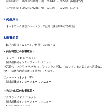
発生時刻①：2022年3月28日(月) 00:04頃 ～ 06:59頃（6時間55分）
発生時刻②：2022年3月28日(月) 02:14頃 ～ 02:24頃（10分）
2.発生原因
ネットワーク機器のハードウェア故障（発生時刻①②共通）
3.影響範囲
以下の提供メニューをご利用中のお客さま
＜発生時刻①の影響範囲＞
〇クラウド クロス コネクト
・閉域網接続インターフェース メニュー
※冗長化（LAG/One VLAN）オプションをお申込いただいているお客さまの実通信に
ついては数秒の通信断にて回復しています。
〇スマートコネクト VPS
・閉域網接続インターフェース メニュー
＜発生時刻②の影響範囲＞
〇クラウド クロス コネクト
・閉域網接続インターフェース メニュー
・SINET接続 メニュー