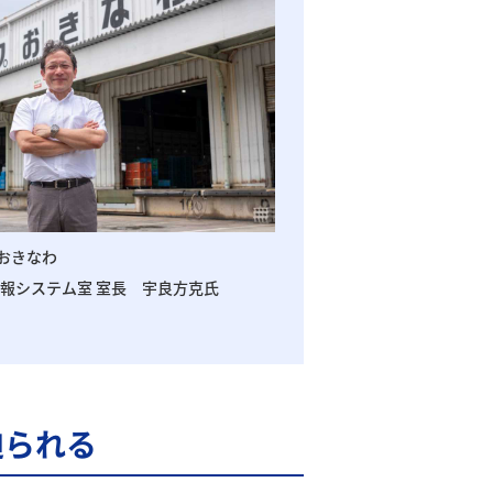
おきなわ
情報システム室 室長 宇良方克氏
迫られる